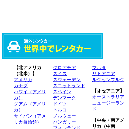
【北アメリカ
クロアチア
マルタ
（北米）】
スイス
リトアニア
アメリカ
スウェーデン
ルクセンブルク
カナダ
スコットランド
【オセアニア】
ハワイ（アメリ
スペイン
オーストラリア
カ）
デンマーク
ニュージーラン
グアム（アメリ
ドイツ
ド
カ）
トルコ
サイパン（アメ
ノルウェー
【中央・南アメ
リカ自治領）
ハンガリー
リカ（中南
フィンランド