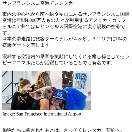
サンフランシスコ空港でレンタカー
市内の中心地から南へ約９キロにあるサンフランシスコ国際
空港は年間4,000万人もの人々が利用するアメリカ・カリフ
ォルニア州ではロサンゼルス国際空港に次ぐ規模の空港で
す。
４本の滑走路に旅客ターミナルが４ヶ所、７エリアに104の
搭乗ゲートを有します。
混雑する空港内の乗客を笑顔にしてくれる癒し係としてセラ
ピーアニマルたちが活躍していることでも有名です。
Image: San Francisco International Airport
動物たちに癒されたあとは、さっそくレンタカー契約へ。