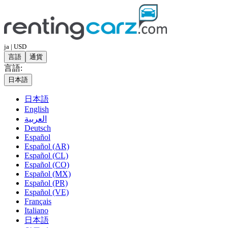
ja | USD
言語
通貨
言語:
日本語
日本語
English
العربية
Deutsch
Español
Español (AR)
Español (CL)
Español (CO)
Español (MX)
Español (PR)
Español (VE)
Français
Italiano
日本語