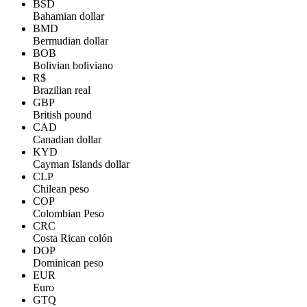
BSD
Bahamian dollar
BMD
Bermudian dollar
BOB
Bolivian boliviano
R$
Brazilian real
GBP
British pound
CAD
Canadian dollar
KYD
Cayman Islands dollar
CLP
Chilean peso
COP
Colombian Peso
CRC
Costa Rican colón
DOP
Dominican peso
EUR
Euro
GTQ