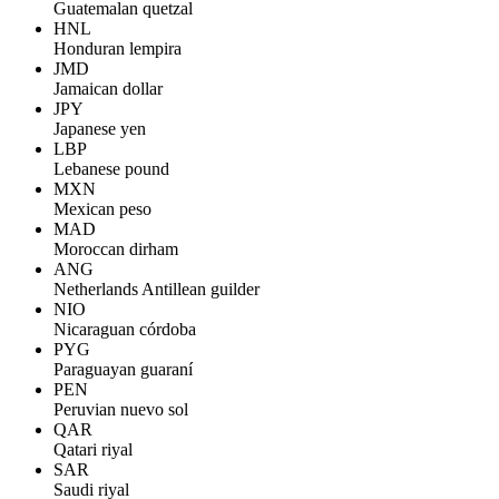
Guatemalan quetzal
HNL
Honduran lempira
JMD
Jamaican dollar
JPY
Japanese yen
LBP
Lebanese pound
MXN
Mexican peso
MAD
Moroccan dirham
ANG
Netherlands Antillean guilder
NIO
Nicaraguan córdoba
PYG
Paraguayan guaraní
PEN
Peruvian nuevo sol
QAR
Qatari riyal
SAR
Saudi riyal