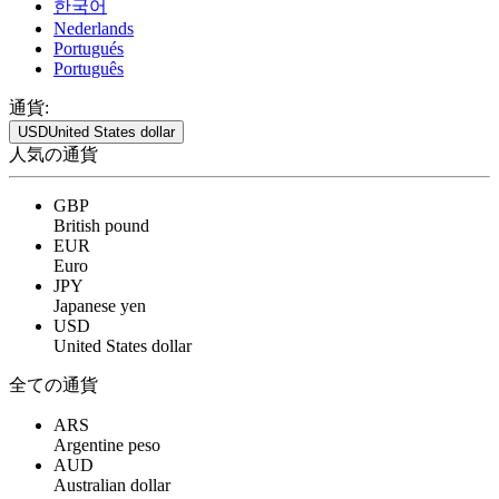
한국어
Nederlands
Portugués
Português
通貨:
USD
United States dollar
人気の通貨
GBP
British pound
EUR
Euro
JPY
Japanese yen
USD
United States dollar
全ての通貨
ARS
Argentine peso
AUD
Australian dollar