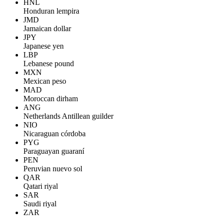
HNL
Honduran lempira
JMD
Jamaican dollar
JPY
Japanese yen
LBP
Lebanese pound
MXN
Mexican peso
MAD
Moroccan dirham
ANG
Netherlands Antillean guilder
NIO
Nicaraguan córdoba
PYG
Paraguayan guaraní
PEN
Peruvian nuevo sol
QAR
Qatari riyal
SAR
Saudi riyal
ZAR