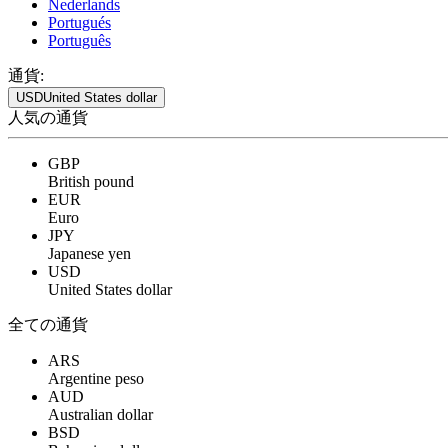
Nederlands
Portugués
Português
通貨:
USD
United States dollar
人気の通貨
GBP
British pound
EUR
Euro
JPY
Japanese yen
USD
United States dollar
全ての通貨
ARS
Argentine peso
AUD
Australian dollar
BSD