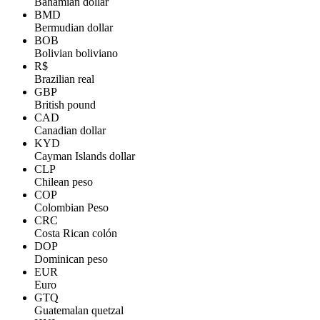
Bahamian dollar
BMD
Bermudian dollar
BOB
Bolivian boliviano
R$
Brazilian real
GBP
British pound
CAD
Canadian dollar
KYD
Cayman Islands dollar
CLP
Chilean peso
COP
Colombian Peso
CRC
Costa Rican colón
DOP
Dominican peso
EUR
Euro
GTQ
Guatemalan quetzal