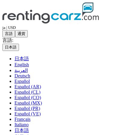
ja | USD
言語
通貨
言語:
日本語
日本語
English
العربية
Deutsch
Español
Español (AR)
Español (CL)
Español (CO)
Español (MX)
Español (PR)
Español (VE)
Français
Italiano
日本語