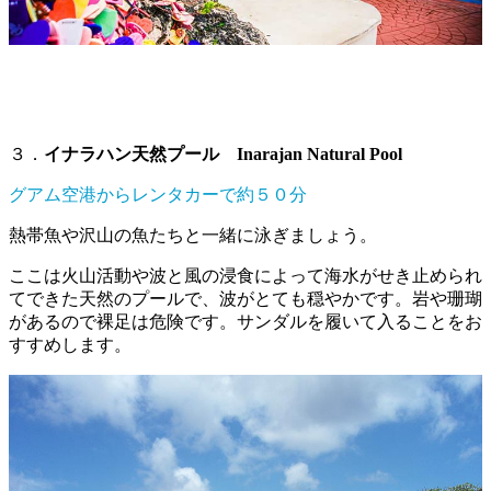
３．
イナラハン天然プール Inarajan Natural Pool
グアム空港からレンタカーで約５０分
熱帯魚や沢山の魚たちと一緒に泳ぎましょう。
ここは火山活動や波と風の浸食によって海水がせき止められ
てできた天然のプールで、波がとても穏やかです。岩や珊瑚
があるので裸足は危険です。サンダルを履いて入ることをお
すすめします。