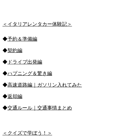
＜イタリアレンタカー体験記＞
◆
予約＆準備編
◆
契約編
◆
ドライブ出発編
◆
ハプニング＆驚き編
◆
高速道路編｜ガソリン入れてみた
◆
返却編
◆
交通ルール｜交通事情まとめ
＜クイズで学ぼう！＞