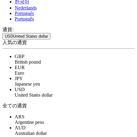
한국어
Nederlands
Portugués
Português
通貨:
USD
United States dollar
人気の通貨
GBP
British pound
EUR
Euro
JPY
Japanese yen
USD
United States dollar
全ての通貨
ARS
Argentine peso
AUD
Australian dollar