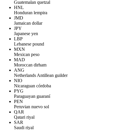
Guatemalan quetzal
HNL
Honduran lempira
JMD
Jamaican dollar
JPY
Japanese yen
LBP
Lebanese pound
MXN
Mexican peso
MAD
Moroccan dirham
ANG
Netherlands Antillean guilder
NIO
Nicaraguan córdoba
PYG
Paraguayan guaraní
PEN
Peruvian nuevo sol
QAR
Qatari riyal
SAR
Saudi riyal