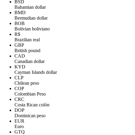
BSD
Bahamian dollar
BMD
Bermudian dollar
BOB
Bolivian boliviano
R$
Brazilian real
GBP
British pound
CAD
Canadian dollar
KYD
Cayman Islands dollar
CLP
Chilean peso
COP
Colombian Peso
CRC
Costa Rican colón
DOP
Dominican peso
EUR
Euro
GTQ