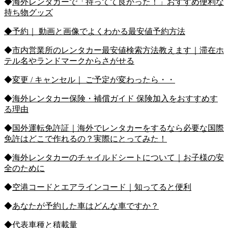
◆
海外レンタカーで「持ってて良かった！」おすすめ便利な
持ち物グッズ
◆予約｜ 動画と画像でよくわかる最安値予約方法
◆
市内営業所のレンタカー最安値検索方法教えます｜滞在ホ
テル名やランドマークからさがせる
◆
変更 / キャンセル｜ ご予定が変わったら・・
◆
海外レンタカー保険・補償ガイド 保険加入をおすすめす
る理由
◆
国外運転免許証｜海外でレンタカーをするなら必要な国際
免許はどこで作れるの？実際にとってみた！
◆
海外レンタカーのチャイルドシートについて｜お子様の安
全のために
◆
空港コードとエアラインコード｜知ってると便利
◆
あなたが予約した車はどんな車ですか？
◆
代表車種と積載量