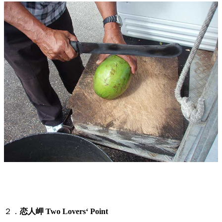
２．
恋人岬 Two Lovers‘ Point