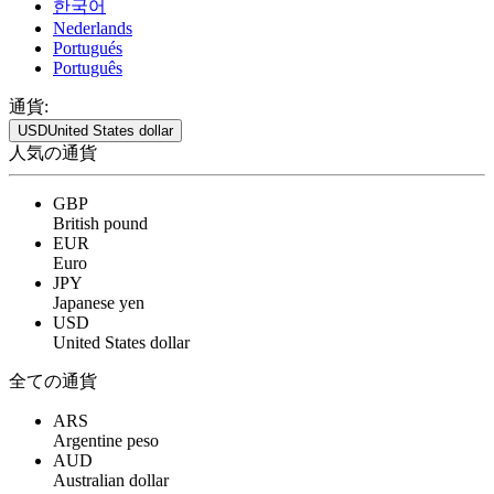
한국어
Nederlands
Portugués
Português
通貨:
USD
United States dollar
人気の通貨
GBP
British pound
EUR
Euro
JPY
Japanese yen
USD
United States dollar
全ての通貨
ARS
Argentine peso
AUD
Australian dollar