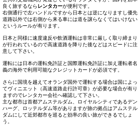
良く旅するなら
レンタカー
が便利です。
右側通行で左ハンドルですから日本とは逆になりますし優先
道路以外では右側から来る車には道を譲らなくてはいけない
というルールが有ります。
日本と同様に速度違反や飲酒運転は非常に厳しく取り締まり
が行われているので高速道路を降りた後などはスピードに注
意して下さい。
運転には日本の運転免許証と国際運転免許証に加え運転者名
義の海外で利用可能なクレジットカードが必須です。
さらに国境を越えてオランダ国外で運転する場合は国によっ
てヴィニエット（高速道路走行許可章）が必要な場合が有り
ますのでレンタカー会社へ確認して下さい。
主な都市は首都アムステルダム、ロイヤルシティであるデン
ハーグ、ロッテルダム等がありますが旅の拠点はアムステル
ダムにして近郊都市を巡ると効率の良い旅ができるでしょ
う。