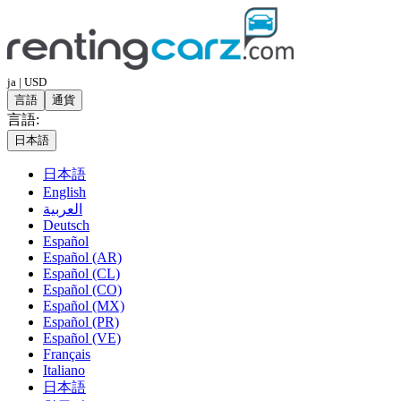
ja | USD
言語
通貨
言語:
日本語
日本語
English
العربية
Deutsch
Español
Español (AR)
Español (CL)
Español (CO)
Español (MX)
Español (PR)
Español (VE)
Français
Italiano
日本語