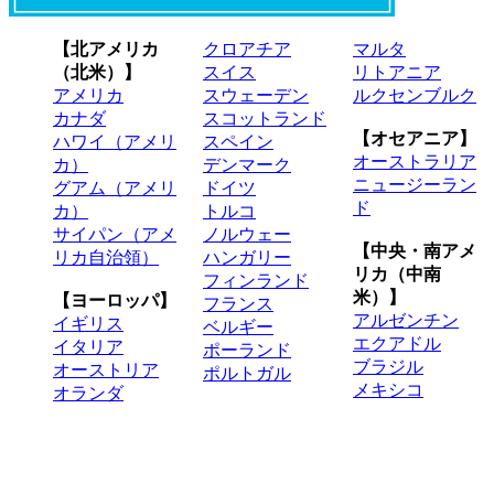
【北アメリカ
クロアチア
マルタ
（北米）】
スイス
リトアニア
アメリカ
スウェーデン
ルクセンブルク
カナダ
スコットランド
【オセアニア】
ハワイ（アメリ
スペイン
オーストラリア
カ）
デンマーク
ニュージーラン
グアム（アメリ
ドイツ
ド
カ）
トルコ
サイパン（アメ
ノルウェー
【中央・南アメ
リカ自治領）
ハンガリー
リカ（中南
フィンランド
米）】
【ヨーロッパ】
フランス
アルゼンチン
イギリス
ベルギー
エクアドル
イタリア
ポーランド
ブラジル
オーストリア
ポルトガル
メキシコ
オランダ