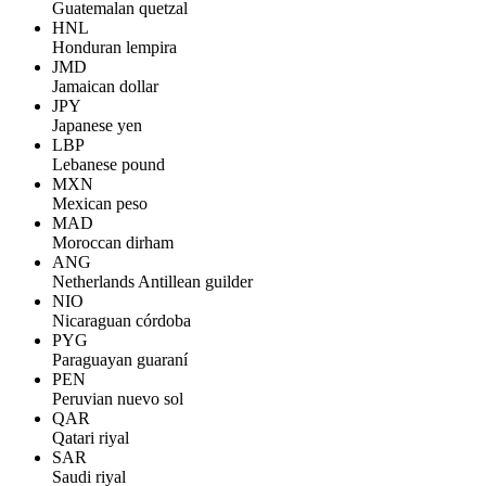
Guatemalan quetzal
HNL
Honduran lempira
JMD
Jamaican dollar
JPY
Japanese yen
LBP
Lebanese pound
MXN
Mexican peso
MAD
Moroccan dirham
ANG
Netherlands Antillean guilder
NIO
Nicaraguan córdoba
PYG
Paraguayan guaraní
PEN
Peruvian nuevo sol
QAR
Qatari riyal
SAR
Saudi riyal