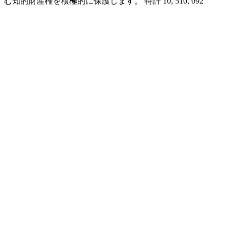
む知的財産権を積極的に保護します。 特許 10, 510, 092