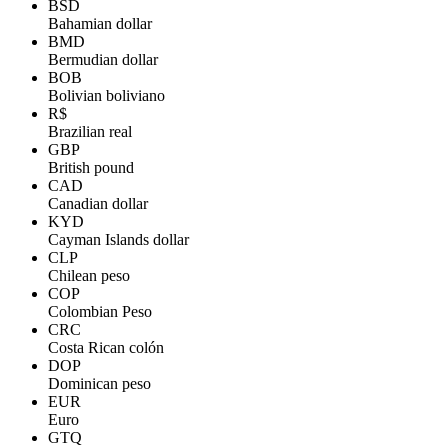
BSD
Bahamian dollar
BMD
Bermudian dollar
BOB
Bolivian boliviano
R$
Brazilian real
GBP
British pound
CAD
Canadian dollar
KYD
Cayman Islands dollar
CLP
Chilean peso
COP
Colombian Peso
CRC
Costa Rican colón
DOP
Dominican peso
EUR
Euro
GTQ