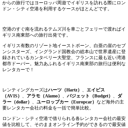
からの旅行ではヨーロッパ周遊でイギリスを訪れる際にロン
ドン・シティ空港を利用するケースがほとんどです。
空港のすぐ南を流れるテムズ川を車ごとフェリーで渡ればイ
ギリス南東部への旅行出発です。
イギリス有数のリゾート地イーストボーン、白亜の崖のセブ
ンシスターズ、イングランド国教会の総本山で世界遺産に登
録されているカンタベリー大聖堂、フランスに最も近い湾港
都市ドーバー。魅力あふれるイギリス南東部の旅行は便利な
レンタカーで！
レンティングカーズは
ハーツ（Hartz）
、
エイビス
（AVIS）
、
アラモ（Alamo）
、
バジェット（Budget）
、
ダ
ラー（
dollar）
、
ユーロップカー（Europcar）
など海外の主
要レンタカー会社の料金を一括で簡単比較。
ロンドン・シティ空港で借りられる各レンタカー会社の最安
値を比較して、そのままオンライン予約ができるので最安値