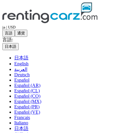
ja | USD
言語
通貨
言語:
日本語
日本語
English
العربية
Deutsch
Español
Español (AR)
Español (CL)
Español (CO)
Español (MX)
Español (PR)
Español (VE)
Français
Italiano
日本語