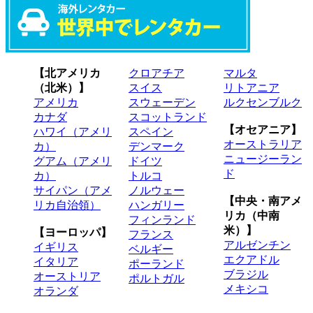
【北アメリカ
クロアチア
マルタ
（北米）】
スイス
リトアニア
アメリカ
スウェーデン
ルクセンブルク
カナダ
スコットランド
【オセアニア】
ハワイ（アメリ
スペイン
オーストラリア
カ）
デンマーク
ニュージーラン
グアム（アメリ
ドイツ
ド
カ）
トルコ
サイパン（アメ
ノルウェー
【中央・南アメ
リカ自治領）
ハンガリー
リカ（中南
フィンランド
米）】
【ヨーロッパ】
フランス
アルゼンチン
イギリス
ベルギー
エクアドル
イタリア
ポーランド
ブラジル
オーストリア
ポルトガル
メキシコ
オランダ