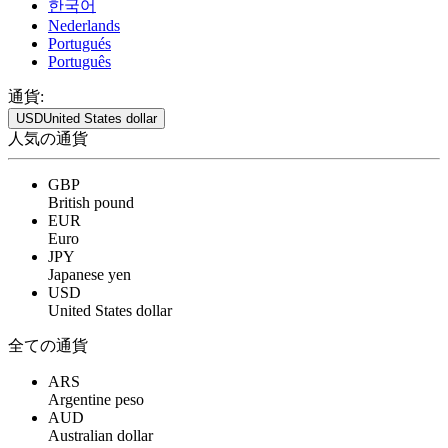
한국어
Nederlands
Portugués
Português
通貨:
USD
United States dollar
人気の通貨
GBP
British pound
EUR
Euro
JPY
Japanese yen
USD
United States dollar
全ての通貨
ARS
Argentine peso
AUD
Australian dollar