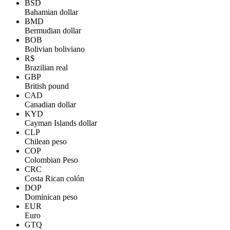
BSD
Bahamian dollar
BMD
Bermudian dollar
BOB
Bolivian boliviano
R$
Brazilian real
GBP
British pound
CAD
Canadian dollar
KYD
Cayman Islands dollar
CLP
Chilean peso
COP
Colombian Peso
CRC
Costa Rican colón
DOP
Dominican peso
EUR
Euro
GTQ