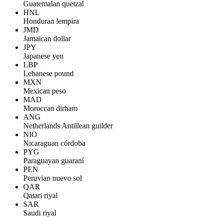
Guatemalan quetzal
HNL
Honduran lempira
JMD
Jamaican dollar
JPY
Japanese yen
LBP
Lebanese pound
MXN
Mexican peso
MAD
Moroccan dirham
ANG
Netherlands Antillean guilder
NIO
Nicaraguan córdoba
PYG
Paraguayan guaraní
PEN
Peruvian nuevo sol
QAR
Qatari riyal
SAR
Saudi riyal