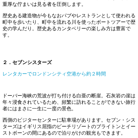
重厚な佇まいは見る者を圧倒します。
歴史ある建造物が今もなおパブやレストランとして使われる
町中を歩いたり、町中を流れる川を使ったボートツアーで歴
史の学んだり。歴史あるカンタベリーの楽しみ方は豊富で
す。
２．セブンシスターズ
レンタカーでロンドンシティ空港から約２時間
ドーバー海峡の荒波が打ち付ける白亜の断崖。石灰岩の崖は
年々浸食されているため、頻繁に訪れることができない旅行
者にはまさに一生に一度の景色。
西側のビジターセンターに駐車場があります。セブン・シス
ターズはイギリス屈指のビーチリゾートのブライトンとイー
ストボーンの間にあるので泊りがけの観光もできます。