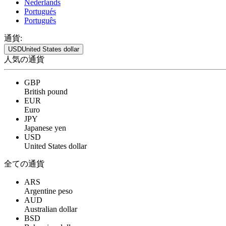
Nederlands
Portugués
Português
通貨:
USD
United States dollar
人気の通貨
GBP
British pound
EUR
Euro
JPY
Japanese yen
USD
United States dollar
全ての通貨
ARS
Argentine peso
AUD
Australian dollar
BSD