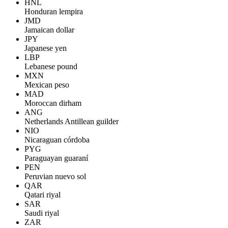
HNL
Honduran lempira
JMD
Jamaican dollar
JPY
Japanese yen
LBP
Lebanese pound
MXN
Mexican peso
MAD
Moroccan dirham
ANG
Netherlands Antillean guilder
NIO
Nicaraguan córdoba
PYG
Paraguayan guaraní
PEN
Peruvian nuevo sol
QAR
Qatari riyal
SAR
Saudi riyal
ZAR