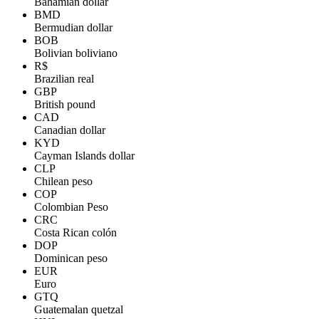
Bahamian dollar
BMD
Bermudian dollar
BOB
Bolivian boliviano
R$
Brazilian real
GBP
British pound
CAD
Canadian dollar
KYD
Cayman Islands dollar
CLP
Chilean peso
COP
Colombian Peso
CRC
Costa Rican colón
DOP
Dominican peso
EUR
Euro
GTQ
Guatemalan quetzal