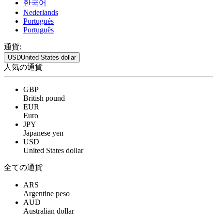
한국어
Nederlands
Portugués
Português
通貨:
USD
United States dollar
人気の通貨
GBP
British pound
EUR
Euro
JPY
Japanese yen
USD
United States dollar
全ての通貨
ARS
Argentine peso
AUD
Australian dollar