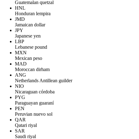
Guatemalan quetzal
HNL
Honduran lempira
JMD
Jamaican dollar
JPY
Japanese yen
LBP
Lebanese pound
MXN
Mexican peso
MAD
Moroccan dirham
ANG
Netherlands Antillean guilder
NIO
Nicaraguan córdoba
PYG
Paraguayan guaraní
PEN
Peruvian nuevo sol
QAR
Qatari riyal
SAR
Saudi riyal