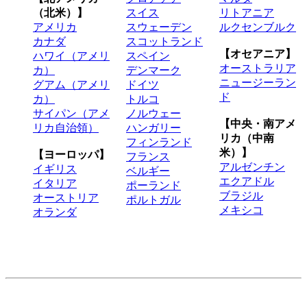
（北米）】
スイス
リトアニア
アメリカ
スウェーデン
ルクセンブルク
カナダ
スコットランド
【オセアニア】
ハワイ（アメリ
スペイン
オーストラリア
カ）
デンマーク
ニュージーラン
グアム（アメリ
ドイツ
ド
カ）
トルコ
サイパン（アメ
ノルウェー
【中央・南アメ
リカ自治領）
ハンガリー
リカ（中南
フィンランド
米）】
【ヨーロッパ】
フランス
アルゼンチン
イギリス
ベルギー
エクアドル
イタリア
ポーランド
ブラジル
オーストリア
ポルトガル
メキシコ
オランダ