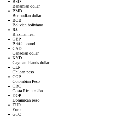
BSD
Bahamian dollar
BMD
Bermudian dollar
BOB
Bolivian boliviano
R$
Brazilian real
GBP
British pound
CAD
Canadian dollar
KYD
Cayman Islands dollar
CLP
Chilean peso
COP
Colombian Peso
CRC
Costa Rican colón
DOP
Dominican peso
EUR
Euro
GTQ