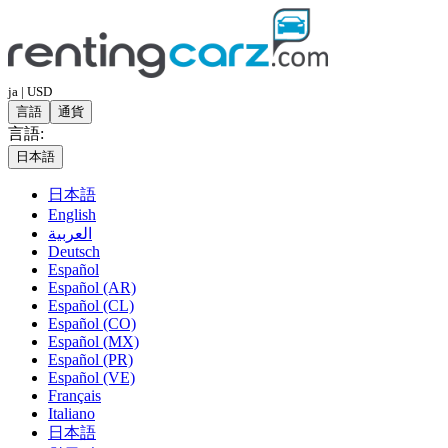
ja | USD
言語
通貨
言語:
日本語
日本語
English
العربية
Deutsch
Español
Español (AR)
Español (CL)
Español (CO)
Español (MX)
Español (PR)
Español (VE)
Français
Italiano
日本語