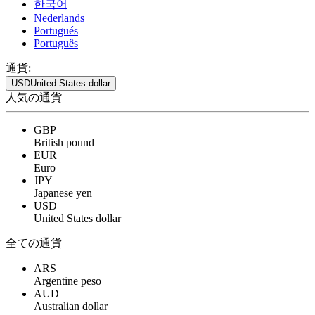
한국어
Nederlands
Portugués
Português
通貨:
USD
United States dollar
人気の通貨
GBP
British pound
EUR
Euro
JPY
Japanese yen
USD
United States dollar
全ての通貨
ARS
Argentine peso
AUD
Australian dollar