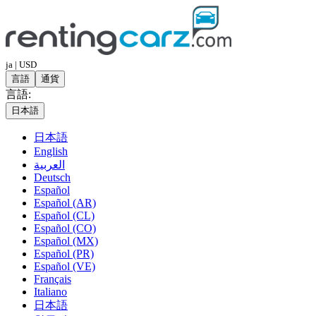
ja | USD
言語
通貨
言語:
日本語
日本語
English
العربية
Deutsch
Español
Español (AR)
Español (CL)
Español (CO)
Español (MX)
Español (PR)
Español (VE)
Français
Italiano
日本語