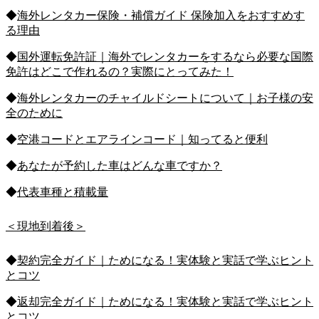
◆
海外レンタカー保険・補償ガイド 保険加入をおすすめす
る理由
◆
国外運転免許証｜海外でレンタカーをするなら必要な国際
免許はどこで作れるの？実際にとってみた！
◆
海外レンタカーのチャイルドシートについて｜お子様の安
全のために
◆
空港コードとエアラインコード｜知ってると便利
◆
あなたが予約した車はどんな車ですか？
◆
代表車種と積載量
＜現地到着後＞
◆
契約完全ガイド｜ためになる！実体験と実話で学ぶヒント
とコツ
◆
返却完全ガイド｜ためになる！実体験と実話で学ぶヒント
とコツ