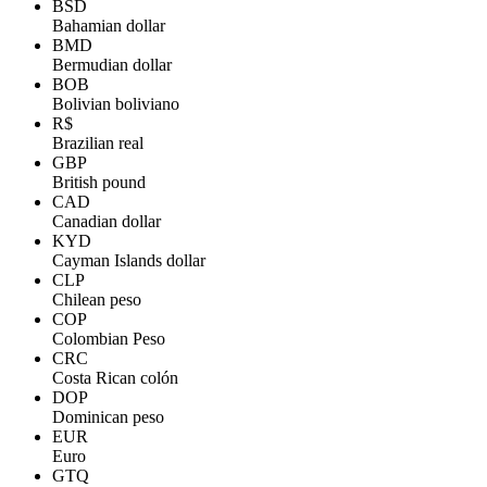
BSD
Bahamian dollar
BMD
Bermudian dollar
BOB
Bolivian boliviano
R$
Brazilian real
GBP
British pound
CAD
Canadian dollar
KYD
Cayman Islands dollar
CLP
Chilean peso
COP
Colombian Peso
CRC
Costa Rican colón
DOP
Dominican peso
EUR
Euro
GTQ