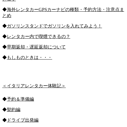
◆
海外レンタカーGPSカーナビの種類・予約方法・注意点ま
とめ
◆
ガソリンスタンドでガソリンを入れてみよう！
◆
レンタカー内で喫煙できるの？
◆
早期返却・遅延返却について
◆
もしものときは・・・
＜イタリアレンタカー体験記＞
◆
予約＆準備編
◆
契約編
◆
ドライブ出発編