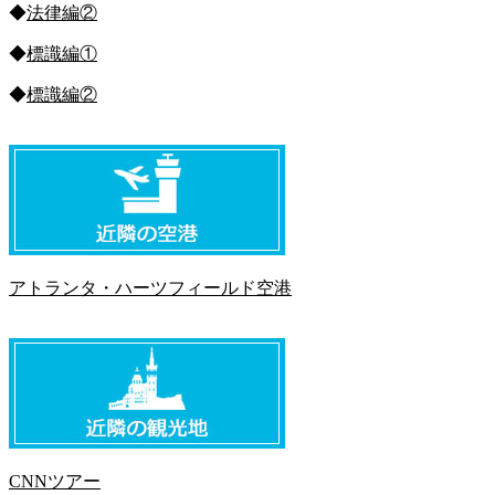
◆
法律編②
◆
標識編①
◆
標識編②
アトランタ・ハーツフィールド空港
CNNツアー