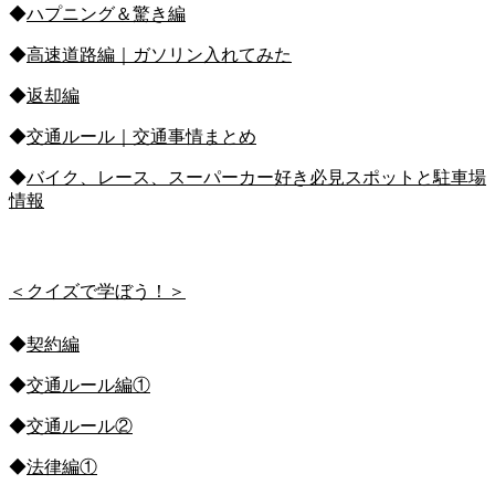
◆
ハプニング＆驚き編
◆
高速道路編｜ガソリン入れてみた
◆
返却編
◆
交通ルール｜交通事情まとめ
◆
バイク、レース、スーパーカー好き必見スポットと駐車場
情報
＜クイズで学ぼう！＞
◆
契約編
◆
交通ルール編①
◆
交通ルール②
◆
法律編①