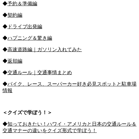
◆
予約＆準備編
◆
契約編
◆
ドライブ出発編
◆
ハプニング＆驚き編
◆
高速道路編｜ガソリン入れてみた
◆
返却編
◆
交通ルール｜交通事情まとめ
◆
バイク、レース、スーパーカー好き必見スポットと駐車場
情報
＜クイズで学ぼう！＞
◆
知っておきたい！ハワイ・アメリカと日本の交通ルール＆
交通マナーの違いをクイズ形式で学ぼう！