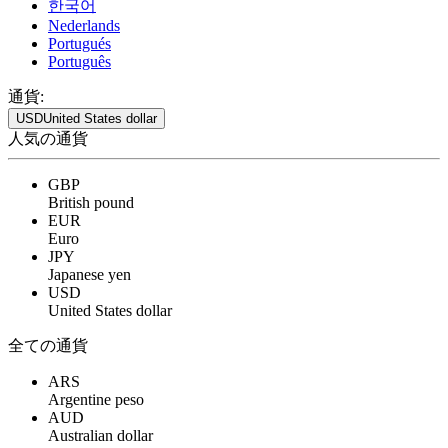
한국어
Nederlands
Portugués
Português
通貨:
USD
United States dollar
人気の通貨
GBP
British pound
EUR
Euro
JPY
Japanese yen
USD
United States dollar
全ての通貨
ARS
Argentine peso
AUD
Australian dollar