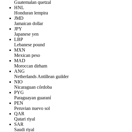
Guatemalan quetzal
HNL
Honduran lempira
JMD
Jamaican dollar
JPY
Japanese yen
LBP
Lebanese pound
MXN
Mexican peso
MAD
Moroccan dirham
ANG
Netherlands Antillean guilder
NIO
Nicaraguan córdoba
PYG
Paraguayan guaraní
PEN
Peruvian nuevo sol
QAR
Qatari riyal
SAR
Saudi riyal