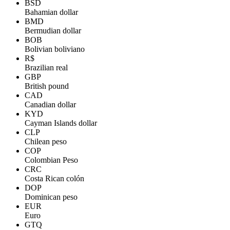
BSD
Bahamian dollar
BMD
Bermudian dollar
BOB
Bolivian boliviano
R$
Brazilian real
GBP
British pound
CAD
Canadian dollar
KYD
Cayman Islands dollar
CLP
Chilean peso
COP
Colombian Peso
CRC
Costa Rican colón
DOP
Dominican peso
EUR
Euro
GTQ