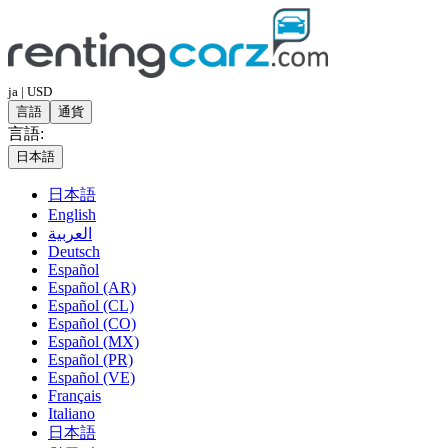
ja | USD
言語
通貨
言語:
日本語
日本語
English
العربية
Deutsch
Español
Español (AR)
Español (CL)
Español (CO)
Español (MX)
Español (PR)
Español (VE)
Français
Italiano
日本語