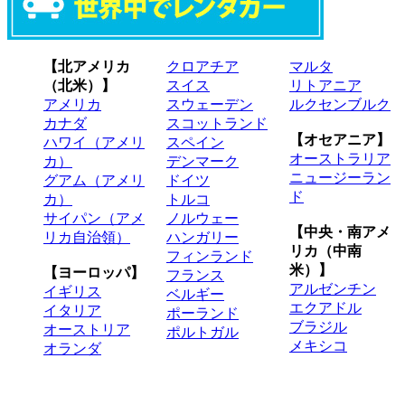
【北アメリカ
クロアチア
マルタ
（北米）】
スイス
リトアニア
アメリカ
スウェーデン
ルクセンブルク
カナダ
スコットランド
【オセアニア】
ハワイ（アメリ
スペイン
オーストラリア
カ）
デンマーク
ニュージーラン
グアム（アメリ
ドイツ
ド
カ）
トルコ
サイパン（アメ
ノルウェー
【中央・南アメ
リカ自治領）
ハンガリー
リカ（中南
フィンランド
米）】
【ヨーロッパ】
フランス
アルゼンチン
イギリス
ベルギー
エクアドル
イタリア
ポーランド
ブラジル
オーストリア
ポルトガル
メキシコ
オランダ