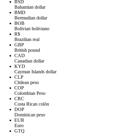
BSD
Bahamian dollar
BMD
Bermudian dollar
BOB
Bolivian boliviano
R$
Brazilian real
GBP
British pound
CAD
Canadian dollar
KYD
Cayman Islands dollar
CLP
Chilean peso
COP
Colombian Peso
CRC
Costa Rican colón
DOP
Dominican peso
EUR
Euro
GTQ