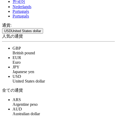
한국어
Nederlands
Portugués
Português
通貨:
USD
United States dollar
人気の通貨
GBP
British pound
EUR
Euro
JPY
Japanese yen
USD
United States dollar
全ての通貨
ARS
Argentine peso
AUD
Australian dollar