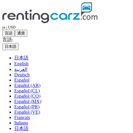
ja | USD
言語
通貨
言語:
日本語
日本語
English
العربية
Deutsch
Español
Español (AR)
Español (CL)
Español (CO)
Español (MX)
Español (PR)
Español (VE)
Français
Italiano
日本語