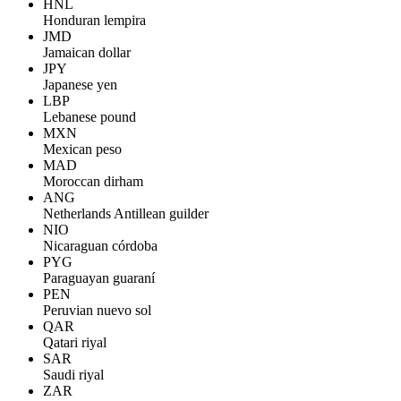
HNL
Honduran lempira
JMD
Jamaican dollar
JPY
Japanese yen
LBP
Lebanese pound
MXN
Mexican peso
MAD
Moroccan dirham
ANG
Netherlands Antillean guilder
NIO
Nicaraguan córdoba
PYG
Paraguayan guaraní
PEN
Peruvian nuevo sol
QAR
Qatari riyal
SAR
Saudi riyal
ZAR