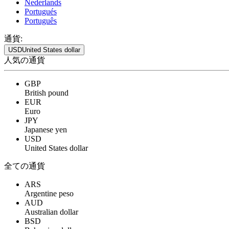
Nederlands
Portugués
Português
通貨:
USD
United States dollar
人気の通貨
GBP
British pound
EUR
Euro
JPY
Japanese yen
USD
United States dollar
全ての通貨
ARS
Argentine peso
AUD
Australian dollar
BSD