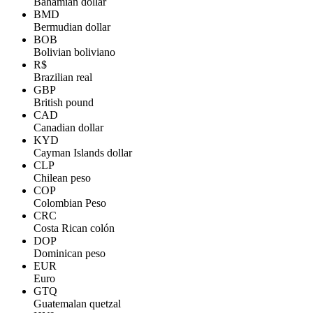
Bahamian dollar
BMD
Bermudian dollar
BOB
Bolivian boliviano
R$
Brazilian real
GBP
British pound
CAD
Canadian dollar
KYD
Cayman Islands dollar
CLP
Chilean peso
COP
Colombian Peso
CRC
Costa Rican colón
DOP
Dominican peso
EUR
Euro
GTQ
Guatemalan quetzal