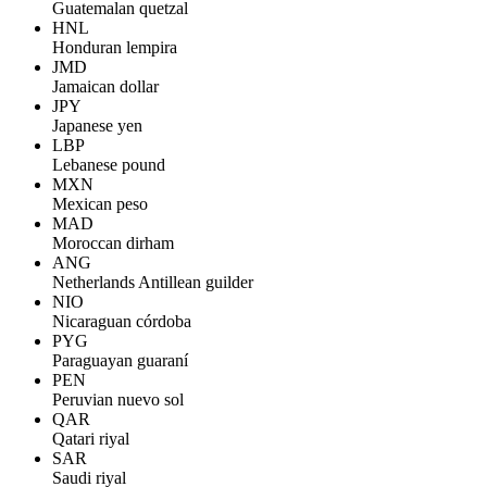
Guatemalan quetzal
HNL
Honduran lempira
JMD
Jamaican dollar
JPY
Japanese yen
LBP
Lebanese pound
MXN
Mexican peso
MAD
Moroccan dirham
ANG
Netherlands Antillean guilder
NIO
Nicaraguan córdoba
PYG
Paraguayan guaraní
PEN
Peruvian nuevo sol
QAR
Qatari riyal
SAR
Saudi riyal