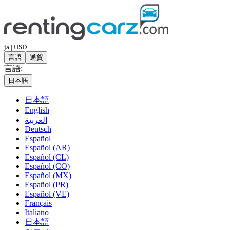
ja | USD
言語
通貨
言語:
日本語
日本語
English
العربية
Deutsch
Español
Español (AR)
Español (CL)
Español (CO)
Español (MX)
Español (PR)
Español (VE)
Français
Italiano
日本語