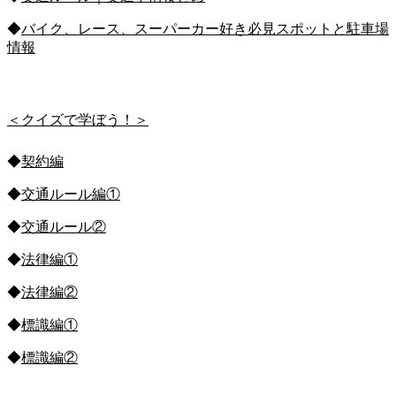
◆
バイク、レース、スーパーカー好き必見スポットと駐車場
情報
＜クイズで学ぼう！＞
◆
契約編
◆
交通ルール編①
◆
交通ルール②
◆
法律編①
◆
法律編②
◆
標識編①
◆
標識編②