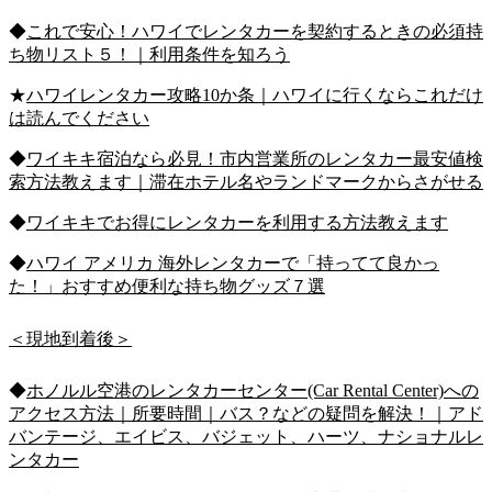
◆
これで安心！ハワイでレンタカーを契約するときの必須持
ち物リスト５！｜利用条件を知ろう
★
ハワイレンタカー攻略10か条｜ハワイに行くならこれだけ
は読んでください
◆
ワイキキ宿泊なら必見！市内営業所のレンタカー最安値検
索方法教えます｜滞在ホテル名やランドマークからさがせる
◆
ワイキキでお得にレンタカーを利用する方法教えます
◆
ハワイ アメリカ 海外レンタカーで「持ってて良かっ
た！」おすすめ便利な持ち物グッズ７選
＜現地到着後＞
◆
ホノルル空港のレンタカーセンター(Car Rental Center)への
アクセス方法｜所要時間｜バス？などの疑問を解決！｜アド
バンテージ、エイビス、バジェット、ハーツ、ナショナルレ
ンタカー