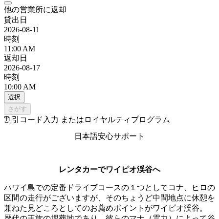
他の営業所に返却
貸出日
2026-08-11
時刻
11:00 AM
返却日
2026-08-17
時刻
10:00 AM
選択
さがす
割引コード入力 またはロイヤルティプログラム
日本語安心サポート
レンタカーでワイピオ渓谷へ
ハワイ島での定番ドライブコースの１つとしてコナ、ヒロの
区間の走行がございますが、そのちょうど中間地点に休憩を
兼ねた見どころとしてのお薦めポイントがワイピオ渓谷。
歴代の王族の埋葬地であり、彼らのマナ（霊力）によって谷