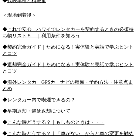
◆
代表車種と積載量
＜現地到着後＞
◆
これで安心！ハワイでレンタカーを契約するときの必須持
ち物リスト５！｜利用条件を知ろう
◆
契約完全ガイド｜ためになる！実体験と実話で学ぶヒント
とコツ
◆
返却完全ガイド｜ためになる！実体験と実話で学ぶヒント
とコツ
◆
海外レンタカーGPSカーナビの種類・予約方法・注意点ま
とめ
◆
レンタカー内で喫煙できるの？
◆
早期返却・遅延返却について
◆
こんな時どうする？｜もしものときは・・・
◆
こんな時どうする？｜「車がない」からと車の変更を勧め