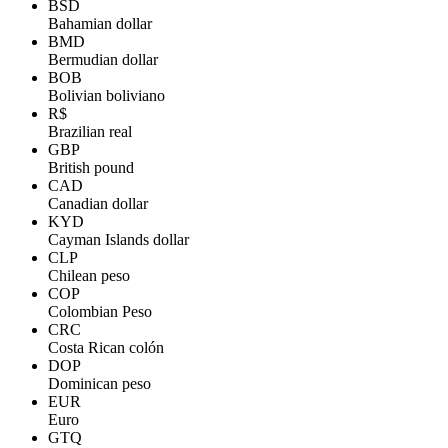
BSD
Bahamian dollar
BMD
Bermudian dollar
BOB
Bolivian boliviano
R$
Brazilian real
GBP
British pound
CAD
Canadian dollar
KYD
Cayman Islands dollar
CLP
Chilean peso
COP
Colombian Peso
CRC
Costa Rican colón
DOP
Dominican peso
EUR
Euro
GTQ