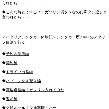
られたら・・・
◆
こんな時どうする？｜ガソリン満タンなのに満タン返しと
言われたら・・・
＜イタリアレンタカー体験記＞レンタカー歴20年+のスタッ
フ目線で行く
◆
予約＆準備編
◆
契約編
◆
ドライブ出発編
◆
ハプニング＆驚き編
◆
高速道路編｜ガソリン入れてみた
◆
返却編
◆
交通ルール｜交通事情まとめ