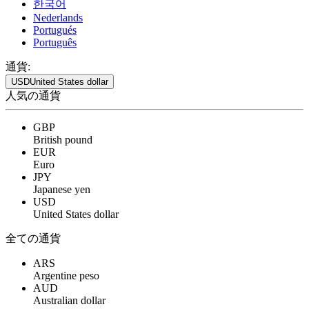
한국어
Nederlands
Portugués
Português
通貨:
USD
United States dollar
人気の通貨
GBP
British pound
EUR
Euro
JPY
Japanese yen
USD
United States dollar
全ての通貨
ARS
Argentine peso
AUD
Australian dollar