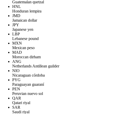
Guatemalan quetzal
HNL
Honduran lempira
JMD
Jamaican dollar
JPY
Japanese yen
LBP
Lebanese pound
MXN
Mexican peso
MAD
Moroccan dirham
ANG
Netherlands Antillean guilder
NIO
Nicaraguan córdoba
PYG
Paraguayan guaraní
PEN
Peruvian nuevo sol
QAR
Qatari riyal
SAR
Saudi riyal