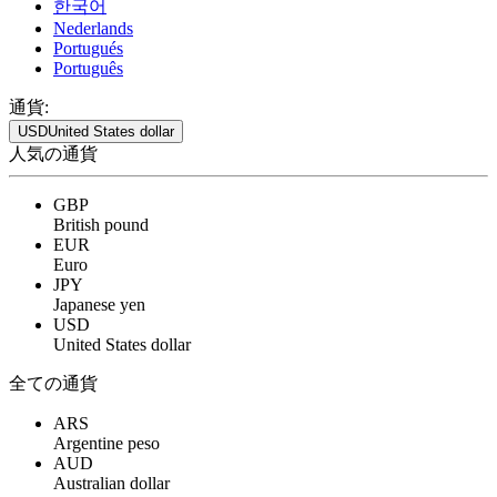
한국어
Nederlands
Portugués
Português
通貨:
USD
United States dollar
人気の通貨
GBP
British pound
EUR
Euro
JPY
Japanese yen
USD
United States dollar
全ての通貨
ARS
Argentine peso
AUD
Australian dollar