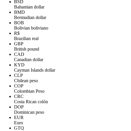
BSD
Bahamian dollar
BMD
Bermudian dollar
BOB
Bolivian boliviano
R$
Brazilian real
GBP
British pound
CAD
Canadian dollar
KYD
Cayman Islands dollar
CLP
Chilean peso
COP
Colombian Peso
CRC
Costa Rican colón
DOP
Dominican peso
EUR
Euro
GTQ