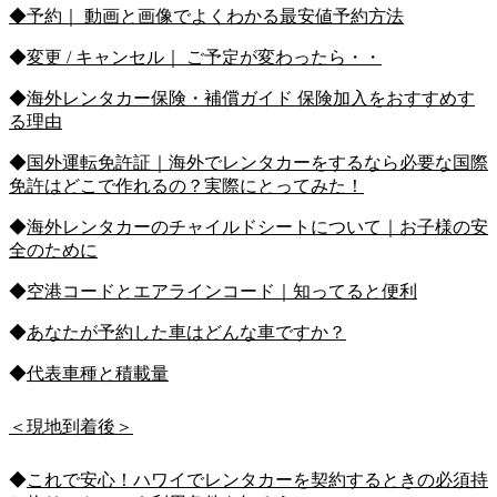
◆予約｜ 動画と画像でよくわかる最安値予約方法
◆
変更 / キャンセル｜ ご予定が変わったら・・
◆
海外レンタカー保険・補償ガイド 保険加入をおすすめす
る理由
◆
国外運転免許証｜海外でレンタカーをするなら必要な国際
免許はどこで作れるの？実際にとってみた！
◆
海外レンタカーのチャイルドシートについて｜お子様の安
全のために
◆
空港コードとエアラインコード｜知ってると便利
◆
あなたが予約した車はどんな車ですか？
◆
代表車種と積載量
＜現地到着後＞
◆
これで安心！ハワイでレンタカーを契約するときの必須持