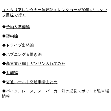
＜イタリアレンタカー体験記＞レンタカー歴20年+のスタッ
フ目線で行く
◆
予約＆準備編
◆
契約編
◆
ドライブ出発編
◆
ハプニング＆驚き編
◆
高速道路編｜ガソリン入れてみた
◆
返却編
◆
交通ルール｜交通事情まとめ
◆
バイク、レース、スーパーカー好き必見スポットと駐車場
情報