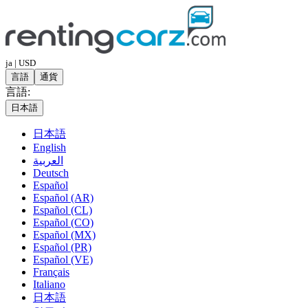
ja | USD
言語
通貨
言語:
日本語
日本語
English
العربية
Deutsch
Español
Español (AR)
Español (CL)
Español (CO)
Español (MX)
Español (PR)
Español (VE)
Français
Italiano
日本語