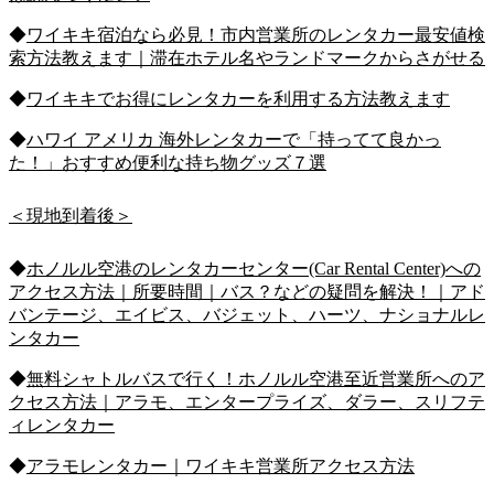
◆
ワイキキ宿泊なら必見！市内営業所のレンタカー最安値検
索方法教えます｜滞在ホテル名やランドマークからさがせる
◆
ワイキキでお得にレンタカーを利用する方法教えます
◆
ハワイ アメリカ 海外レンタカーで「持ってて良かっ
た！」おすすめ便利な持ち物グッズ７選
＜現地到着後＞
◆
ホノルル空港のレンタカーセンター(Car Rental Center)への
アクセス方法｜所要時間｜バス？などの疑問を解決！｜アド
バンテージ、エイビス、バジェット、ハーツ、ナショナルレ
ンタカー
◆
無料シャトルバスで行く！ホノルル空港至近営業所へのア
クセス方法｜アラモ、エンタープライズ、ダラー、スリフテ
ィレンタカー
◆
アラモレンタカー｜ワイキキ営業所アクセス方法