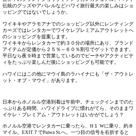
伝統のグッズやアパレルなどハワイ旅行最大の楽しみはショ
ッピングではないでしょうか。
ワイキキやアラモアナでのショッピング以外にレンティング
カーズではレンタカーでワイケレプレミアムアウトレットへ
のショッピングを提案します。
ワイキキからレンタカーで約３０分の場所にあり、ブランド
アイテムが定価から２５％～６０％割引でゲットできます。
平日なら夜９時まで営業しているのでビーチやアクティビテ
ィをたっぷり楽しんだ後にショッピングも可能です。
ハワイにはこの他にマウイ島のラハイナにも「ザ・アウトレ
ット・オブ・マウイ」があります。
日本からホノルル空港到着は午前中。チェックインまでのた
っぷりある時間、ハワイドライブに慣れがてら、そのままワ
イケレ・プレミアム・アウトレットはいかがでしょう？
ホノルル空港でレンタカーに乗ったら、H１ Wに乗り、約８
マイル。EXIT７でPaiwa St.へ。一つ目の信号を右折すると