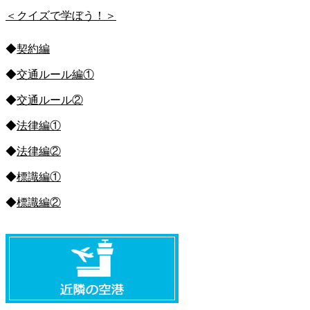
＜クイズで学ぼう！＞
◆
契約編
◆
交通ルール編①
◆
交通ルール②
◆
法律編①
◆
法律編②
◆
標識編①
◆
標識編②