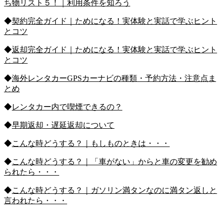
ち物リスト５！｜利用条件を知ろう
◆
契約完全ガイド｜ためになる！実体験と実話で学ぶヒント
とコツ
◆
返却完全ガイド｜ためになる！実体験と実話で学ぶヒント
とコツ
◆
海外レンタカーGPSカーナビの種類・予約方法・注意点ま
とめ
◆
レンタカー内で喫煙できるの？
◆
早期返却・遅延返却について
◆
こんな時どうする？｜もしものときは・・・
◆
こんな時どうする？｜「車がない」からと車の変更を勧め
られたら・・・
◆
こんな時どうする？｜ガソリン満タンなのに満タン返しと
言われたら・・・