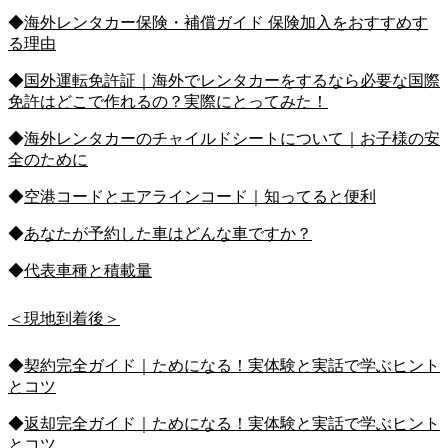
◆
海外レンタカー保険・補償ガイド 保険加入をおすすめす
る理由
◆
国外運転免許証｜海外でレンタカーをするなら必要な国際
免許はどこで作れるの？実際にとってみた！
◆
海外レンタカーのチャイルドシートについて｜お子様の安
全のために
◆
空港コードとエアラインコード｜知ってると便利
◆
あなたが予約した車はどんな車ですか？
◆
代表車種と積載量
＜現地到着後＞
◆
契約完全ガイド｜ためになる！実体験と実話で学ぶヒント
とコツ
◆
返却完全ガイド｜ためになる！実体験と実話で学ぶヒント
とコツ