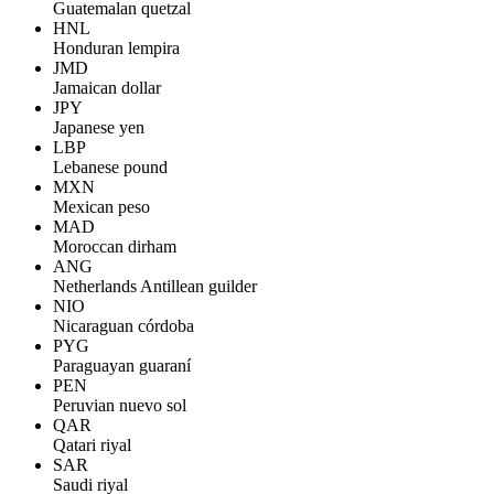
Guatemalan quetzal
HNL
Honduran lempira
JMD
Jamaican dollar
JPY
Japanese yen
LBP
Lebanese pound
MXN
Mexican peso
MAD
Moroccan dirham
ANG
Netherlands Antillean guilder
NIO
Nicaraguan córdoba
PYG
Paraguayan guaraní
PEN
Peruvian nuevo sol
QAR
Qatari riyal
SAR
Saudi riyal