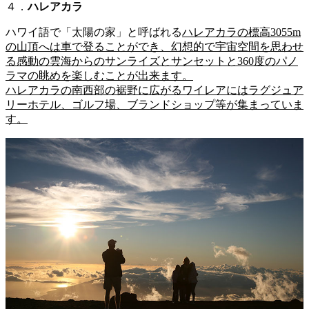
４．
ハレアカラ
ハワイ語で「太陽の家」と呼ばれる
ハレアカラの標高3055m
の山頂へは車で登ることができ、幻想的で宇宙空間を思わせ
る感動の雲海からのサンライズとサンセットと360度のパノ
ラマの眺めを楽しむことが出来ます。
ハレアカラの南西部の裾野に広がるワイレアにはラグジュア
リーホテル、ゴルフ場、ブランドショップ等が集まっていま
す。