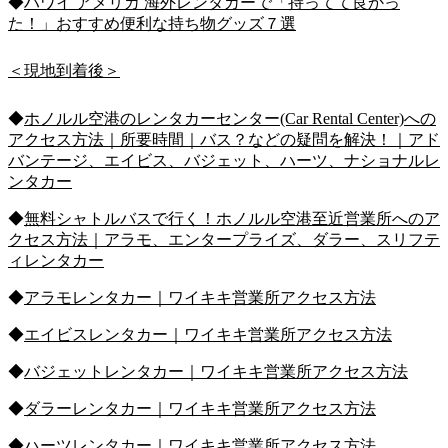
◆
ハワイ アメリカ 海外レンタカーで「持ってて良かっ
た！」おすすめ便利な持ち物グッズ７選
＜現地到着後＞
◆
ホノルル空港のレンタカーセンター(Car Rental Center)への
アクセス方法｜所要時間｜バス？などの疑問を解決！｜アド
バンテージ、エイビス、バジェット、ハーツ、ナショナルレ
ンタカー
◆
無料シャトルバスで行く！ホノルル空港至近営業所へのア
クセス方法｜アラモ、エンタープライズ、ダラー、スリフテ
ィレンタカー
◆
アラモレンタカー｜ワイキキ営業所アクセス方法
◆
エイビスレンタカー｜ワイキキ営業所アクセス方法
◆
バジェットレンタカー｜ワイキキ営業所アクセス方法
◆
ダラーレンタカー｜ワイキキ営業所アクセス方法
◆
ハーツレンタカー｜ワイキキ営業所アクセス方法