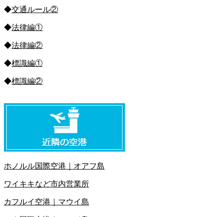
◆
交通ルール②
◆
法律編①
◆
法律編②
◆
標識編①
◆
標識編②
ホノルル国際空港｜オアフ島
ワイキキなど市内営業所
カフルイ空港｜マウイ島