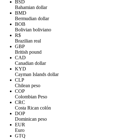
BSD
Bahamian dollar
BMD
Bermudian dollar
BOB
Bolivian boliviano
R$
Brazilian real
GBP
British pound
CAD
Canadian dollar
KYD
Cayman Islands dollar
CLP
Chilean peso
COP
Colombian Peso
CRC
Costa Rican colón
DOP
Dominican peso
EUR
Euro
GTQ