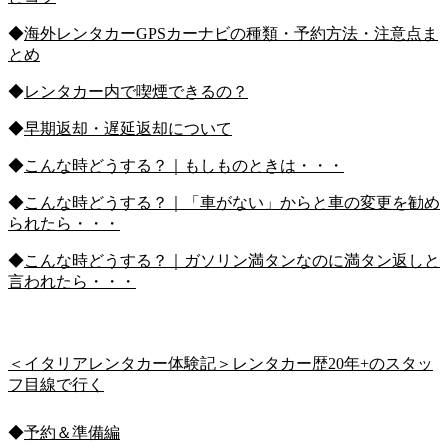
◆
海外レンタカーGPSカーナビの種類・予約方法・注意点ま
とめ
◆
レンタカー内で喫煙できるの？
◆
早期返却・遅延返却について
◆
こんな時どうする？｜もしものときは・・・
◆
こんな時どうする？｜「車がない」からと車の変更を勧め
られたら・・・
◆
こんな時どうする？｜ガソリン満タンなのに満タン返しと
言われたら・・・
＜イタリアレンタカー体験記＞レンタカー歴20年+のスタッ
フ目線で行く
◆
予約＆準備編