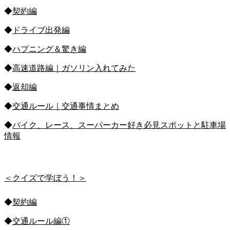
◆
契約編
◆
ドライブ出発編
◆
ハプニング＆驚き編
◆
高速道路編｜ガソリン入れてみた
◆
返却編
◆
交通ルール｜交通事情まとめ
◆
バイク、レース、スーパーカー好き必見スポットと駐車場
情報
＜クイズで学ぼう！＞
◆
契約編
◆
交通ルール編①