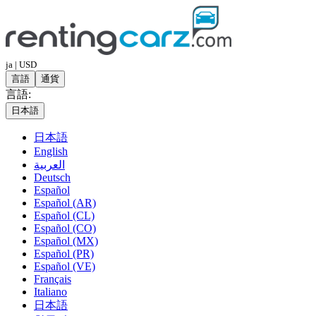
ja | USD
言語
通貨
言語:
日本語
日本語
English
العربية
Deutsch
Español
Español (AR)
Español (CL)
Español (CO)
Español (MX)
Español (PR)
Español (VE)
Français
Italiano
日本語