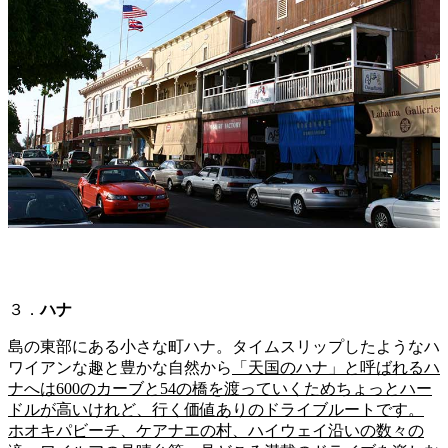
３．
ハナ
島の東部にある小さな町ハナ。タイムスリップしたようなハ
ワイアンな趣と豊かな自然から
「天国のハナ」と呼ばれるハ
ナへは600のカーブと54の橋を渡っていくためちょっとハー
ドルが高いけれど、行く価値ありのドライブルートです。
ホオキパビーチ、ケアナエの村、ハイウェイ沿いの数々の