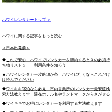
ハワイレンタカートップ ＞
ハワイに関する記事をもっと読む
＜日本出発前＞
◆
これで安心！ハワイでレンタカーを契約するときの必須持
ち物リスト５！｜利用条件を知ろう
★
ハワイレンタカー攻略10か条｜ハワイに行くならこれだけ
は読んでください
◆
ワイキキ宿泊なら必見！市内営業所のレンタカー最安値検
索方法教えます｜滞在ホテル名やランドマークからさがせる
◆
ワイキキでお得にレンタカーを利用する方法教えます