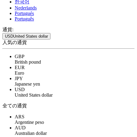
한국어
Nederlands
Portugués
Português
通貨:
USD
United States dollar
人気の通貨
GBP
British pound
EUR
Euro
JPY
Japanese yen
USD
United States dollar
全ての通貨
ARS
Argentine peso
AUD
Australian dollar