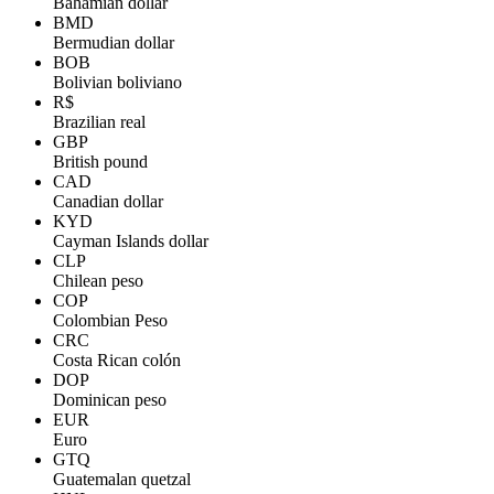
Bahamian dollar
BMD
Bermudian dollar
BOB
Bolivian boliviano
R$
Brazilian real
GBP
British pound
CAD
Canadian dollar
KYD
Cayman Islands dollar
CLP
Chilean peso
COP
Colombian Peso
CRC
Costa Rican colón
DOP
Dominican peso
EUR
Euro
GTQ
Guatemalan quetzal