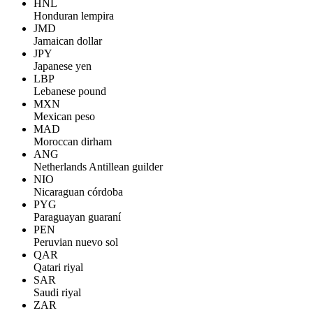
HNL
Honduran lempira
JMD
Jamaican dollar
JPY
Japanese yen
LBP
Lebanese pound
MXN
Mexican peso
MAD
Moroccan dirham
ANG
Netherlands Antillean guilder
NIO
Nicaraguan córdoba
PYG
Paraguayan guaraní
PEN
Peruvian nuevo sol
QAR
Qatari riyal
SAR
Saudi riyal
ZAR