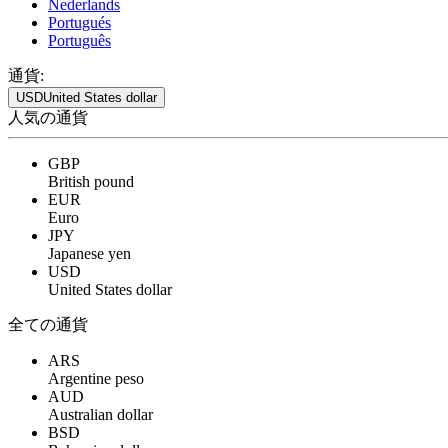
Nederlands
Portugués
Português
通貨:
USD
United States dollar
人気の通貨
GBP
British pound
EUR
Euro
JPY
Japanese yen
USD
United States dollar
全ての通貨
ARS
Argentine peso
AUD
Australian dollar
BSD